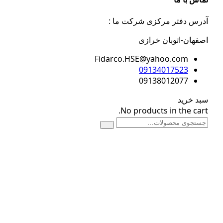
س دفتر مرکزی شرکت ما :
هان-اتوبان خرازی
Fidarco.HSE@yahoo.com
09134017523
09138012077
 خرید
No products in the ca