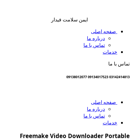
ایمن سلامت فیدار
صفحه اصلی
درباره ما
تماس با ما
خدمات
س با ما
03142414813 09134017523 0
صفحه اصلی
درباره ما
تماس با ما
خدمات
Freemake Video Downloader Portab