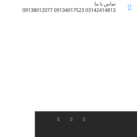
تماس با ما
03142414813 09134017523 09138012077