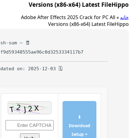
Versions (x86-x64) Latest FileHip
ه
»
Adobe After Effects 2025 Crack for PC All
Versions (x86-x64) Latest FileHi
🧾 Hash-sum —
c2f9d59348555ae96c0d3253334117b7
🗓 Updated on: 2025-12-03
⬇
Download
Setup +