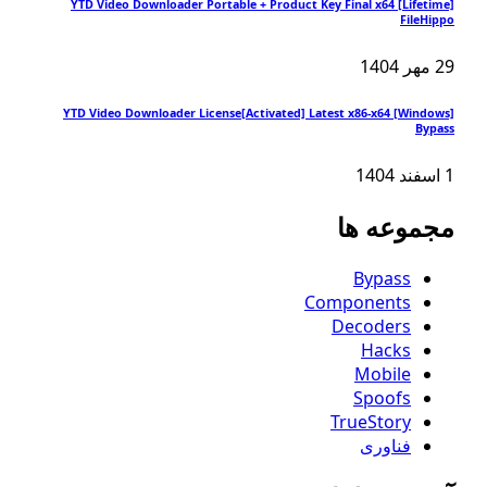
YTD Video Downloader Portable + Product Key Final x64 [Lifet
FileH
YTD Video Downloader License[Activated] Latest x86-x64 [Wind
Byp
موعه ها
Bypass
Components
Decoders
Hacks
Mobile
Spoofs
TrueStory
فناوری