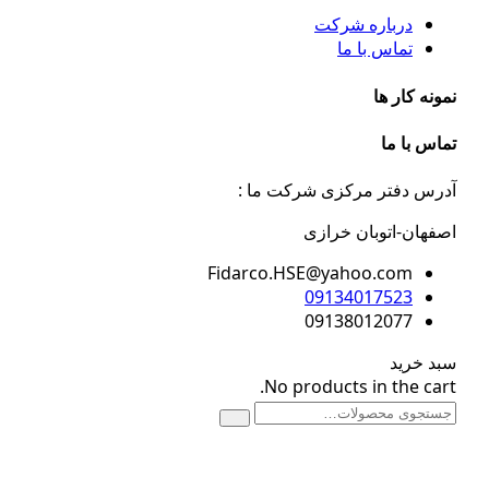
درباره شرکت
تماس با ما
نه کار ها
س با ما
س دفتر مرکزی شرکت ما :
هان-اتوبان خرازی
Fidarco.HSE@yahoo.com
09134017523
09138012077
 خرید
No products in the ca