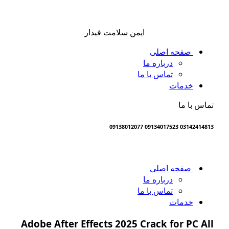
ایمن سلامت فیدار
صفحه اصلی
درباره ما
تماس با ما
خدمات
س با ما
03142414813 09134017523 0
صفحه اصلی
درباره ما
تماس با ما
خدمات
Adobe After Effects 2025 Crack for PC A