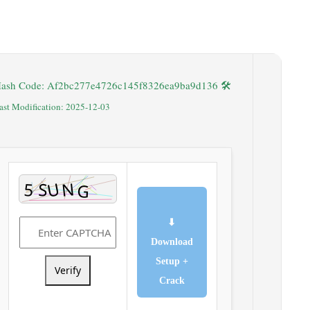
🛠 Hash Code: Af2bc277e4726c145f8326ea9ba9d136
Last Modification: 2025-12-03
⬇
Download
Setup +
Verify
Crack