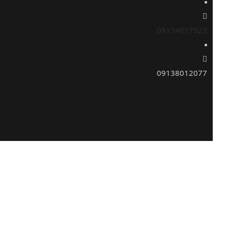
09134017523
09138012077