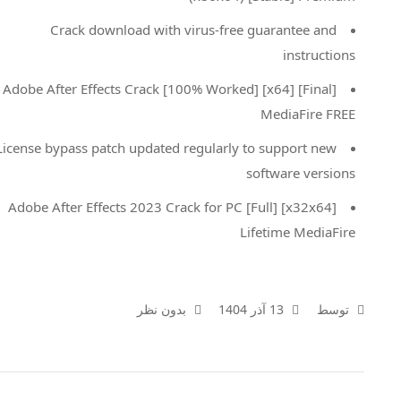
Crack download with virus-free guarantee and
instructions
Adobe After Effects Crack [100% Worked] [x64] [Final]
MediaFire FREE
License bypass patch updated regularly to support new
software versions
Adobe After Effects 2023 Crack for PC [Full] [x32x64]
Lifetime MediaFire
توسط
13 آذر 1404
بدون نظر