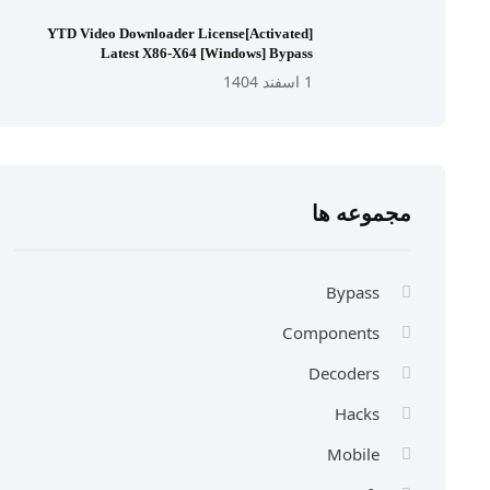
YTD Video Downloader License[Activated]
Latest X86-X64 [Windows] Bypass
1 اسفند 1404
مجموعه ها
Bypass
Components
Decoders
Hacks
Mobile