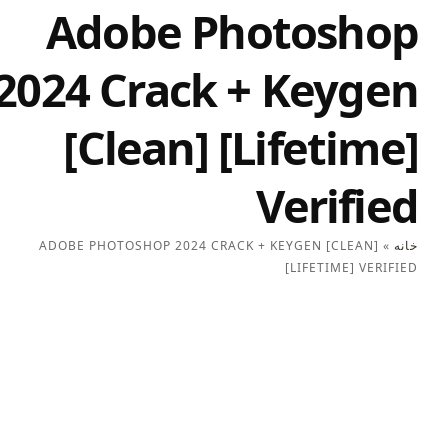
Adobe Photoshop
2024 Crack + Keygen
[Clean] [Lifetime]
Verified
خانه
»
ADOBE PHOTOSHOP 2024 CRACK + KEYGEN [CLEAN]
[LIFETIME] VERIFIED