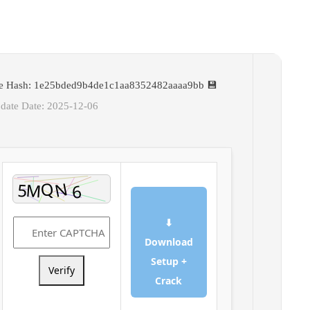
💾 File Hash: 1e25bded9b4de1c1aa8352482aaaa9bb
Update Date: 2025-12-06
⬇
Download
Setup +
Verify
Crack