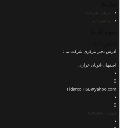
لینک ها
درباره شرکت
تماس با ما
نمونه کار ها
تماس با ما
آدرس دفتر مرکزی شرکت ما :
اصفهان-اتوبان خرازی
Fidarco.HSE@yahoo.com
09134017523