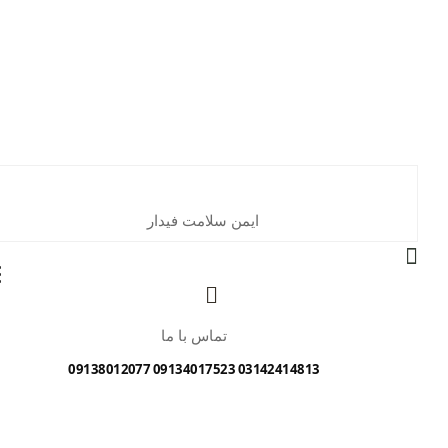
ایمن سلامت فیدار
تماس با ما
03142414813 09134017523 09138012077