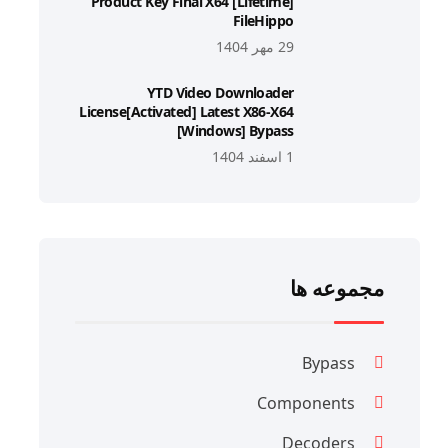
Product Key Final X64 [Lifetime]
FileHippo
29 مهر 1404
YTD Video Downloader
License[Activated] Latest X86-X64
[Windows] Bypass
1 اسفند 1404
مجموعه ها
Bypass
Components
Decoders