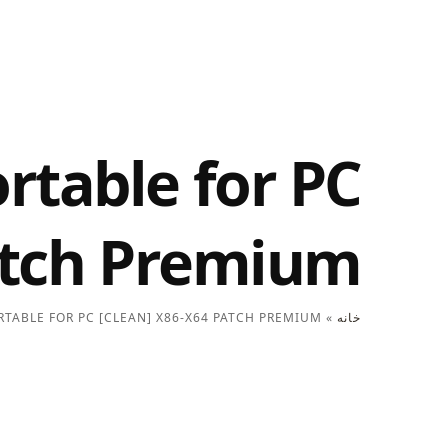
table for PC
Patch Premium
خانه
»
ABLE FOR PC [CLEAN] X86-X64 PATCH PREMIUM