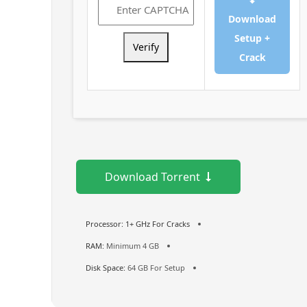
Download
Setup +
Verify
Crack
Download Torrent
Processor:
1+ GHz For Cracks
RAM:
Minimum 4 GB
Disk Space:
64 GB For Setup