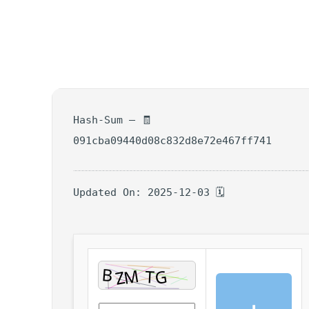
🧾 Hash-Sum —
091cba09440d08c832d8e72e467ff741
🗓 Updated On: 2025-12-03
⬇