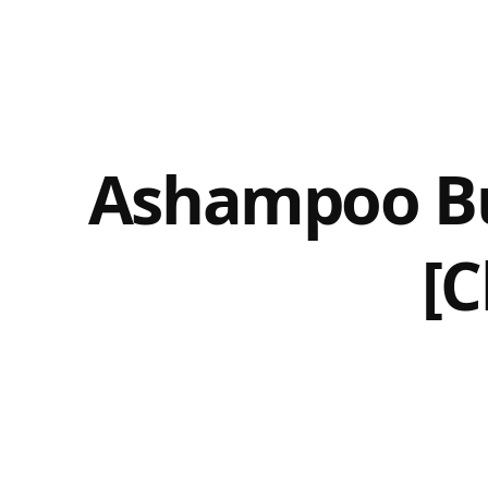
Ashampoo Bur
[C