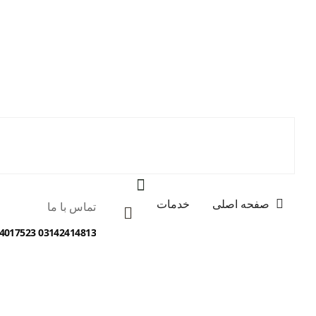
صفحه اصلی
خدمات
تماس با ما
03142414813 09134017523 09138012077