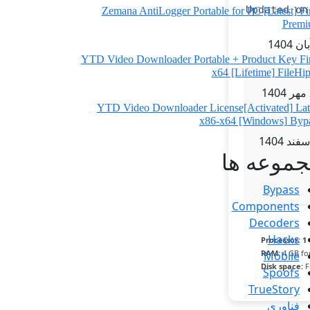
Zemana AntiLogger Portable for PC [Latest] Fi
Prem
YTD Video Downloader Portable + Product Key Fi
x64 [Lifetime] FileHi
YTD Video Downloader License[Activated] Lat
x86-x64 [Windows] Byp
موعه ها
Bypass
Components
Decoders
Hacks
Processor:
1 
RAM:
4 GB fo
Mobile
Disk space:
F
Spoofs
TrueStory
فناوری