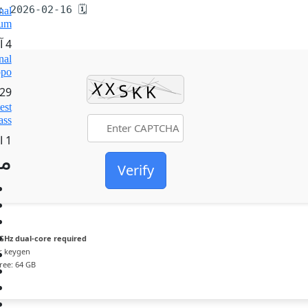
🗓 Updated on: 2026-02-16
nal
ium
4 آبان 1404
nal
ppo
29 مهر 1404
est
ass
1 اسفند 1404
مج
Verify
GHz dual-core required
r keygen
ree: 64 GB