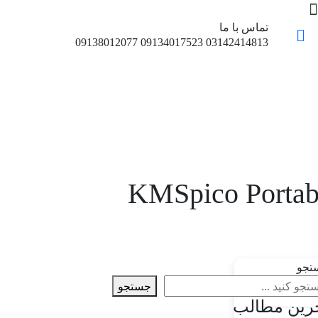
تماس با ما
03142414813 09134017523 09138012077
KMSpico Portab
تجو
جستجو
رین مطالب