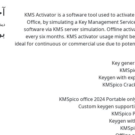
آخ
KMS Activator is a software tool used to activa
Office, by simulating a Key Management Service 
دید
software via KMS server simulation. Offline acti
ب
every six months. KMS activator usage might be i
ideal for continuous or commercial use due to potent
Key gener
KMSpic
Keygen with exp
KMSpico Crack 
KMSpico office 2024 Portable only
Custom keygen supportin
KMSpico Po
Keygen wit
KMSpic