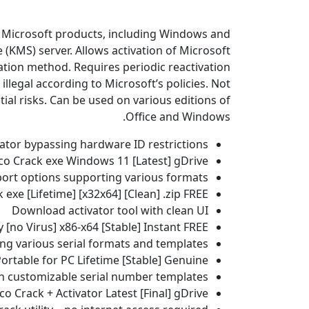
te Microsoft products, including Windows and
(KMS) server. Allows activation of Microsoft
vation method. Requires periodic reactivation
llegal according to Microsoft’s policies. Not
ial risks. Can be used on various editions of
Office and Windows.
ator bypassing hardware ID restrictions
o Crack exe Windows 11 [Latest] gDrive
ort options supporting various formats
exe [Lifetime] [x32x64] [Clean] .zip FREE
Download activator tool with clean UI
 [no Virus] x86-x64 [Stable] Instant FREE
g various serial formats and templates
rtable for PC Lifetime [Stable] Genuine
h customizable serial number templates
o Crack + Activator Latest [Final] gDrive