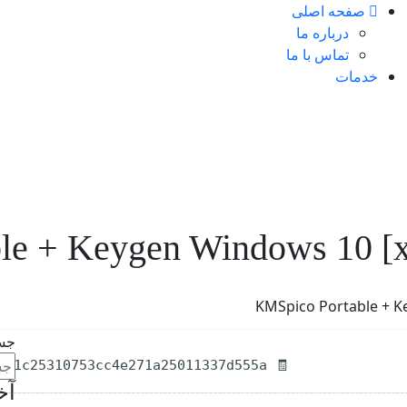
صفحه اصلی
درباره ما
تماس با ما
خدمات
le + Keygen Windows 10 [x
KMSpico Portable + Ke
جس
🧾 Hash-sum — 81c25310753cc4e271a25011337d555a
آخ