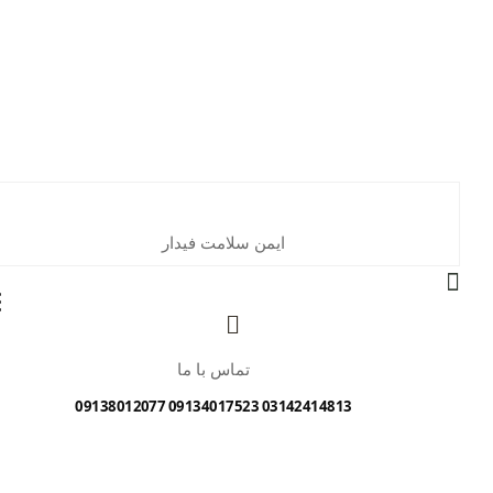
ایمن سلامت فیدار
تماس با ما
03142414813 09134017523 09138012077