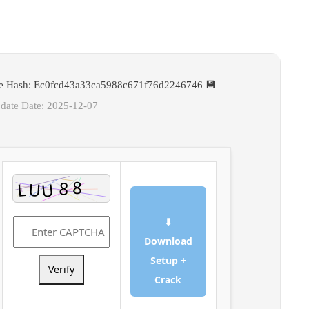
💾 File Hash: Ec0fcd43a33ca5988c671f76d2246746
Update Date: 2025-12-07
⬇
Download
Setup +
Verify
Crack