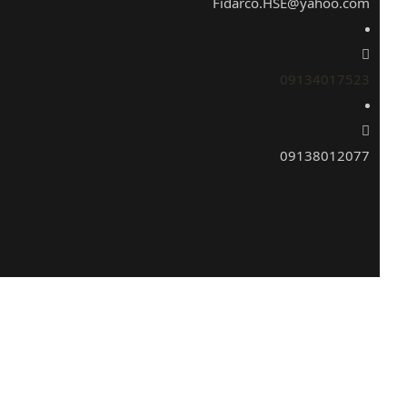
Fidarco.HSE@yahoo.com
09134017523
09138012077