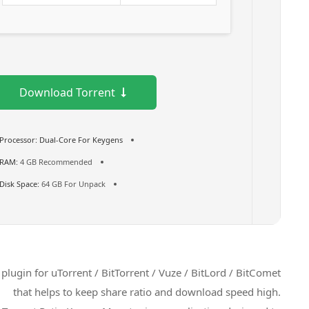
Download Torrent
Processor:
Dual-Core For Keygens
RAM:
4 GB Recommended
Disk Space:
64 GB For Unpack
A plugin for uTorrent / BitTorrent / Vuze / BitLord / BitComet
that helps to keep share ratio and download speed high.