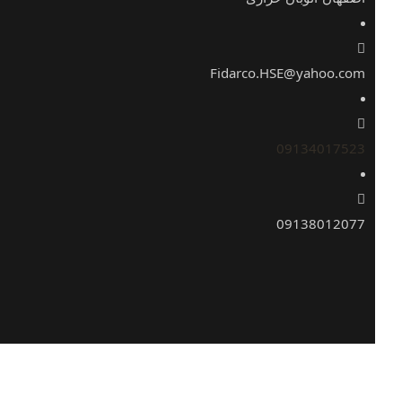
Fidarco.HSE@yahoo.com
09134017523
09138012077