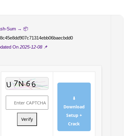
📦 Hash-Sum →
Bc8c45e8dd907c71314ebb06baecbdd0
2025-12-08
📌 Updated On
⬇
Download
Setup +
Verify
Crack