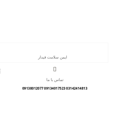
ایمن سلامت فیدار
تماس با ما
03142414813 09134017523 09138012077