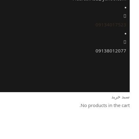
09134017523
09138012077
سبد خرید
No products in the cart.