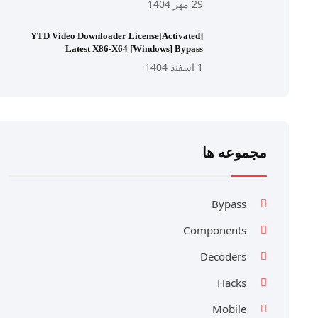
29 مهر 1404
YTD Video Downloader License[Activated]
Latest X86-X64 [Windows] Bypass
1 اسفند 1404
مجموعه ها
Bypass
Components
Decoders
Hacks
Mobile