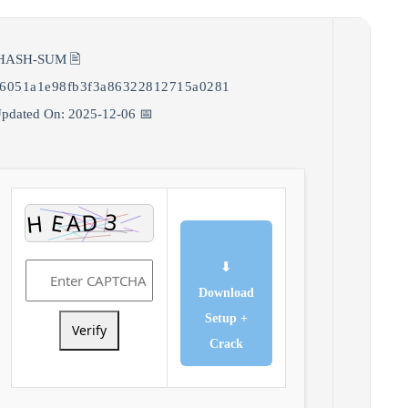
🖹 HASH-SUM:
26051a1e98fb3f3a86322812715a0281
📅 Updated On: 2025-12-06
⬇
Download
Setup +
Verify
Crack